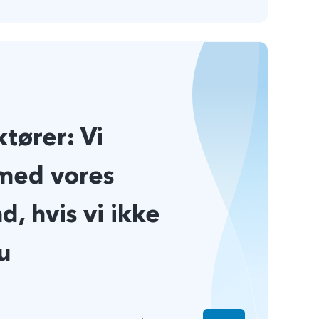
tører: Vi
med vores
d, hvis vi ikke
u