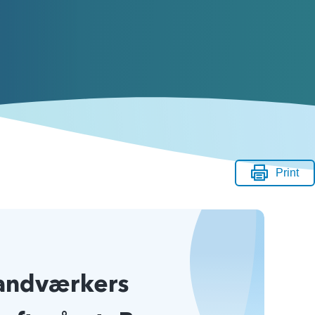
Print
andværkers