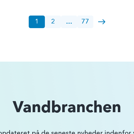
1
2
…
77
Vandbranchen
 opdateret på de seneste nyheder indenfo