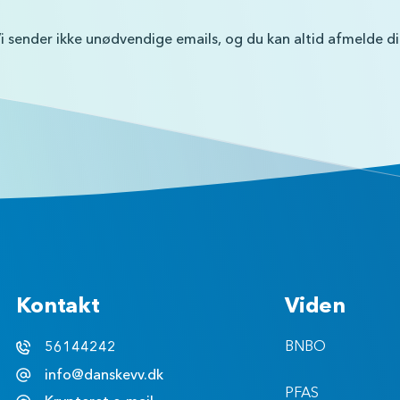
i sender ikke unødvendige emails, og du kan altid afmelde d
Kontakt
Viden
56144242
BNBO
info@danskevv.dk
PFAS