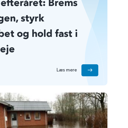
 efteråret: Brems
gen, styrk
et og hold fast i
eje
Læs mere