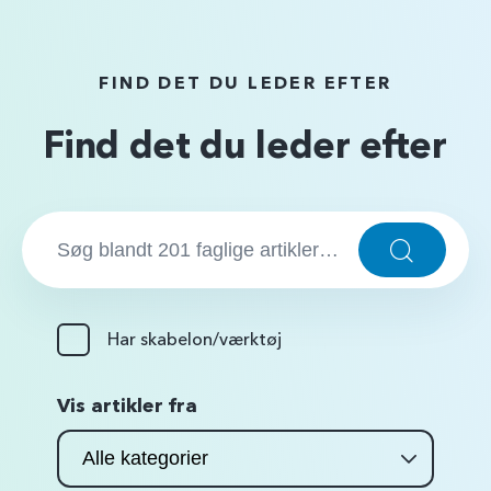
FIND DET DU LEDER EFTER
Find det du leder efter
S
ø
S
ø
g
g
…
:
Har skabelon/værktøj
Vis artikler fra