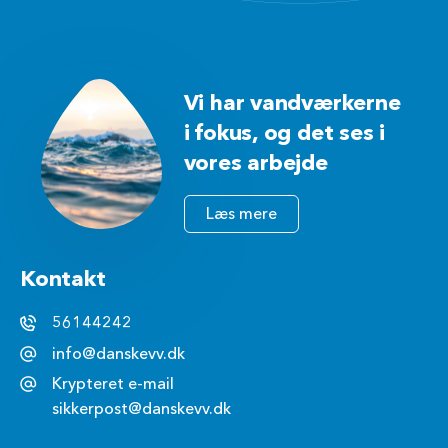
Vi har vandværkerne
i fokus, og det ses i
vores arbejde
Læs mere
Kontakt
56144242
info@danskevv.dk
Krypteret e-mail
sikkerpost@danskevv.dk