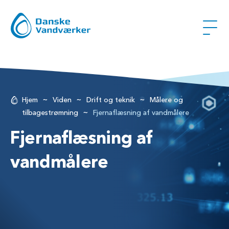
~
~
~
Hjem
Viden
Drift og teknik
Målere og
~
tilbagestrømning
Fjernaflæsning af vandmålere
Fjernaflæsning af
vandmålere