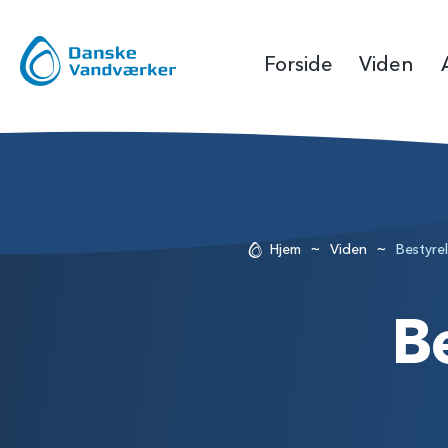
Forside
Viden
~
~
Hjem
Viden
Bestyre
B