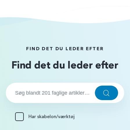
FIND DET DU LEDER EFTER
Find det du leder efter
S
ø
S
ø
g
g
…
:
Har skabelon/værktøj