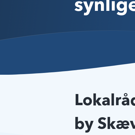
synlig
Lokalrå
by Skæv