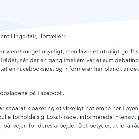
ent i Ingerfair, fortæller:
ar været meget usynligt, men laver et utroligt godt st
alrådet, når der en gang imellem var et surt debatindl
tet en Facebookside, og informerer hér blandt andet
r opslagene på Facebook.
 var separat kloakering et virkeligt hot emne her i by
kulle forholde sig. Lokal- rådet informerede intensivt
på vejen for deres arbejde. Det betyder, at lokalråd
.