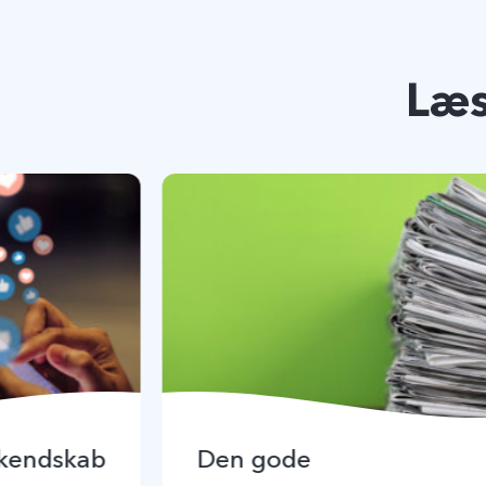
Læs
 kendskab
Den gode