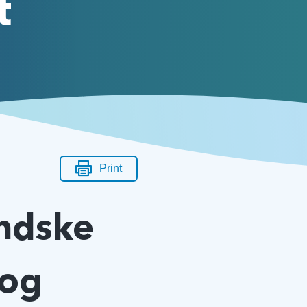
t
Print
andske
 og