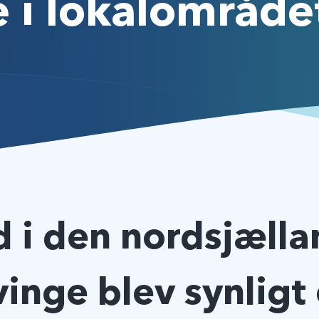
e i lokalområde
d i den nordsjæll
inge blev synligt