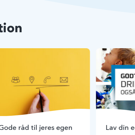
tion
Gode råd til jeres egen
Lav din