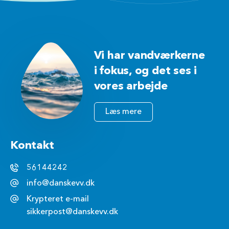
Vi har vandværkerne
i fokus, og det ses i
vores arbejde
Læs mere
Kontakt
56144242
info@danskevv.dk
Krypteret e-mail
sikkerpost@danskevv.dk