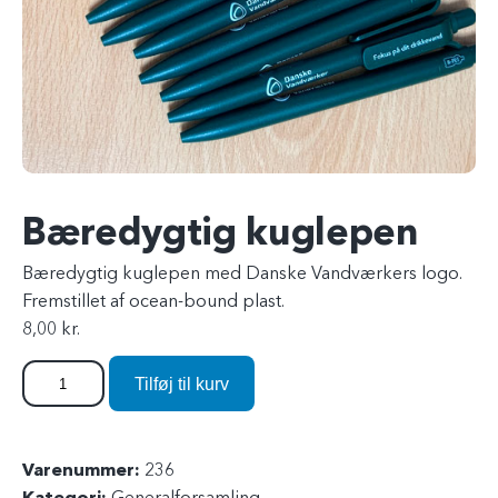
Bæredygtig kuglepen
Bæredygtig kuglepen med Danske Vandværkers logo.
Fremstillet af ocean-bound plast.
8,00
kr.
Tilføj til kurv
B
æ
r
Varenummer:
236
e