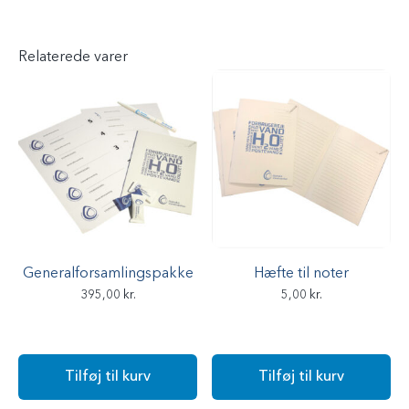
t
a
l
Relaterede varer
Generalforsamlingspakke
Hæfte til noter
395,00
kr.
5,00
kr.
Tilføj til kurv
Tilføj til kurv