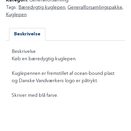
Kategori:
Generalforsamling
d
Tags:
Bæredygtig kuglepen
,
Generalforsamlingspakke
,
y
Kuglepen
g
t
Beskrivelse
i
g
k
Beskrivelse
u
Køb en bæredygtig kuglepen.
g
Kuglepennen er fremstillet af ocean-bound plast
l
og Danske Vandværkers logo er påtrykt.
e
p
Skriver med blå farve.
e
n
a
n