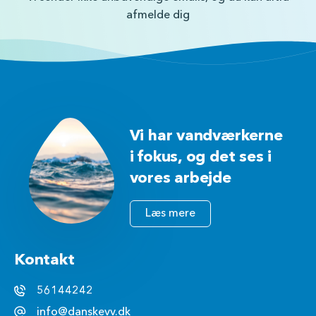
afmelde dig
Vi har vandværkerne
i fokus, og det ses i
vores arbejde
Læs mere
Kontakt
56144242
info@danskevv.dk