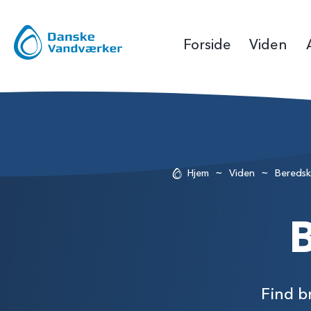
Forside
Viden
~
~
Hjem
Viden
Bereds
Find b