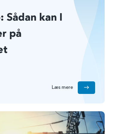
: Sådan kan I
er på
et
Læs mere