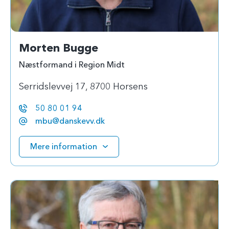
Morten Bugge
Næstformand i Region Midt
Serridslevvej 17, 8700 Horsens
50 80 01 94
mbu@danskevv.dk
Mere information