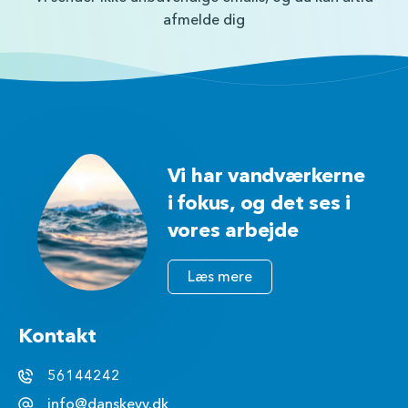
afmelde dig
Vi har vandværkerne
i fokus, og det ses i
vores arbejde
Læs mere
Kontakt
56144242
info@danskevv.dk