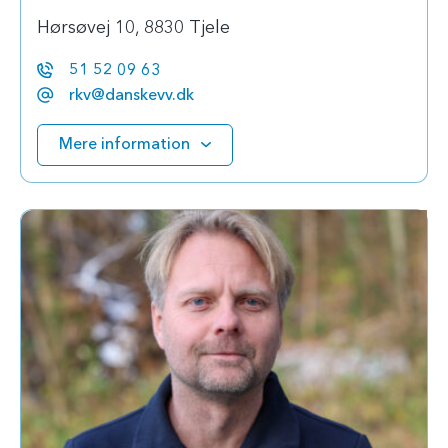
Hørsøvej 10, 8830 Tjele
51 52 09 63
rkv@danskevv.dk
Mere information