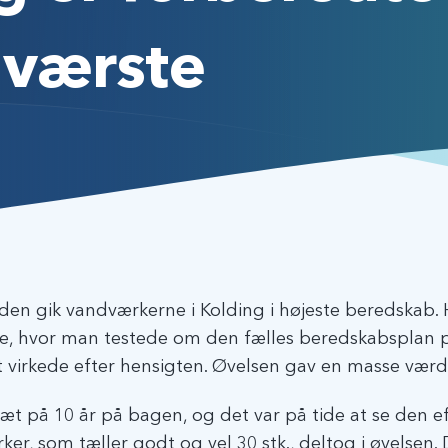
 værste
siden gik vandværkerne i Kolding i højeste beredskab. 
e, hvor man testede om den fælles beredskabsplan 
virkede efter hensigten. Øvelsen gav en masse værdi
t på 10 år på bagen, og det var på tide at se den e
, som tæller godt og vel 30 stk., deltog i øvelsen. D