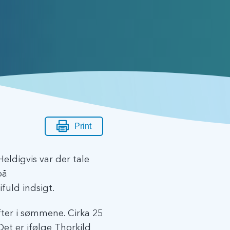
Print
Heldigvis var der tale
på
fuld indsigt.
fter i sømmene. Cirka 25
et er ifølge Thorkild