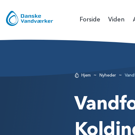
Forside
Viden
~
~
Hjem
Nyheder
Vand
Vandfo
Koldin