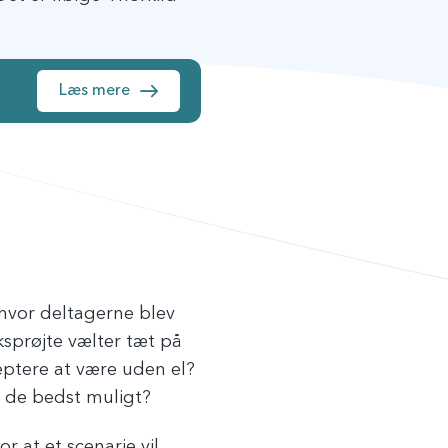
Læs mere
vor deltagerne blev
ksprøjte vælter tæt på
ptere at være uden el?
es de bedst muligt?
 at et scenarie vil