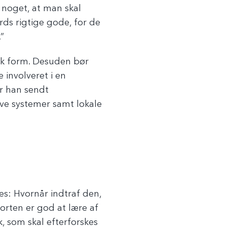
e noget, at man skal
ds rigtige gode, for de
.”
isk form. Desuden bør
 involveret i en
ar han sendt
ve systemer samt lokale
es: Hvornår indtraf den,
rten er god at lære af
, som skal efterforskes