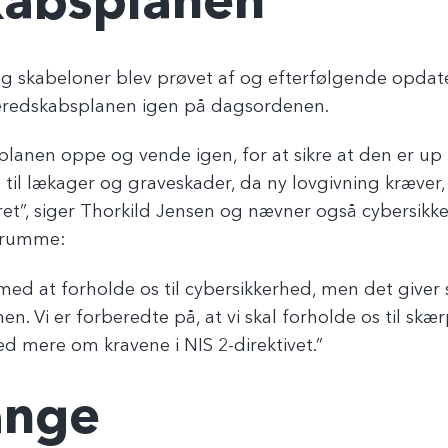
kabsplanen
r og skabeloner blev prøvet af og efterfølgende opdat
beredskabsplanen igen på dagsordenen.
planen oppe og vende igen, for at sikre at den er up t
 til lækager og graveskader, da ny lovgivning kræver,
tret”, siger Thorkild Jensen og nævner også cybersik
l rumme:
 med at forholde os til cybersikkerhed, men det giver 
n. Vi er forberedte på, at vi skal forholde os til skær
ved mere om kravene i NIS 2-direktivet.”
nge