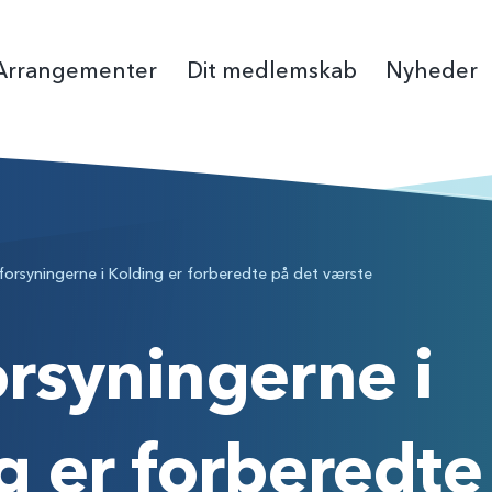
Arrangementer
Dit medlemskab
Nyheder
Bliv medlem
Pressekontakt
Fagmesse
Debatindl
Folkemøde
Det 
Medlemsfordele
Seneste nyheder
Virksomhedsmedl
Høringssva
Organisat
Van
forsyningerne i Kolding er forberedte på det værste
Forsikringer
Nyhedsbreve
Butik
Strategi, m
Ny Min Side på danskevv.dk
Vandråd
rsyningerne i
Årets Vand
g er forberedte