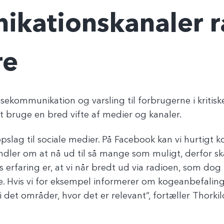
ikationskanaler 
re
sekommunikation og varsling til forbrugerne i kritiske
at bruge en bred vifte af medier og kanaler.
ropslag til sociale medier. På Facebook kan vi hurti
ler om at nå ud til så mange som muligt, derfor ska
es erfaring er, at vi når bredt ud via radioen, som dog
 Hvis vi for eksempel informerer om kogeanbefalin
i det områder, hvor det er relevant”, fortæller Thork