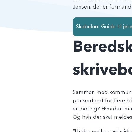
Jensen, der er formand i
Skabelon: Guide til je
Beredsk
skriveb
Sammen med kommunens
præsenteret for flere k
en boring? Hvordan man
Og hvis der skal melde
“Under øvelsen arbejded