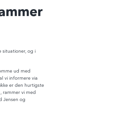
rammer
 situationer, og i
gt komme ud med
l vi informere via
 ikke er den hurtigste
g, rammer vi med
ild Jensen og