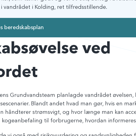
 vandrådet i Kolding, ret tilfredsstillende.
res beredskabsplan
absøvelse ved
ordet
 Grundvandsteam planlagde vandrådet øvelsen, h
risescenarier. Blandt andet hvad man gør, hvis en mar
 håndterer strømsvigt, og hvor længe man kan acce
s kogeanbefaling til forbrugerne, hvordan informer
e vi også med risikovurdering og sandsynligheden for