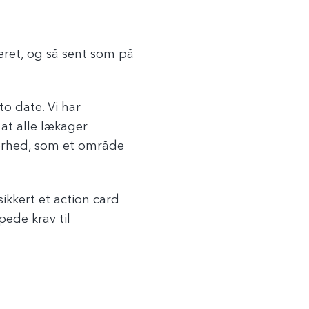
eret, og så sent som på
o date. Vi har
 at alle lækager
kerhed, som et område
sikkert et action card
pede krav til