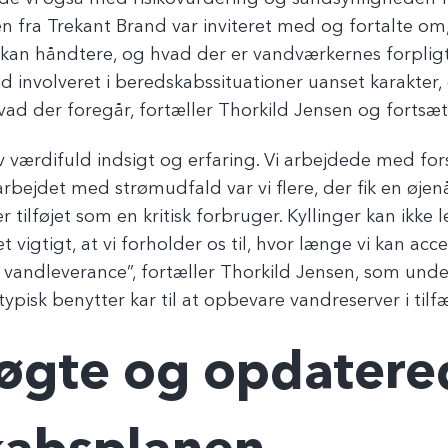
en fra Trekant Brand var inviteret med og fortalte om,
an håndtere, og hvad der er vandværkernes forplig
d involveret i beredskabssituationer uanset karakte
vad der foregår, fortæller Thorkild Jensen og fortsæ
 værdifuld indsigt og erfaring. Vi arbejdede med for
rbejdet med strømudfald var vi flere, der fik en øjenå
r tilføjet som en kritisk forbruger. Kyllinger kan ikke 
et vigtigt, at vi forholder os til, hvor længe vi kan ac
andleverance”, fortæller Thorkild Jensen, som unde
pisk benytter kar til at opbevare vandreserver i tilf
øgte og opdatere