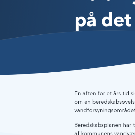
på det
En aften for et års tid 
om en beredskabsøvels
vandforsyningsområdet 
Beredskabsplanen har tæ
af kommunens vandværker