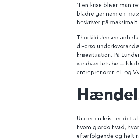
“I en krise bliver man r
bladre gennem en masse 
beskriver på maksimalt 
Thorkild Jensen anbefal
diverse underleverandør
krisesituation. På Lund
vandværkets beredskabs
entreprenører, el- og V
Hændel
Under en krise er det a
hvem gjorde hvad, hvor
efterfølgende og helt n