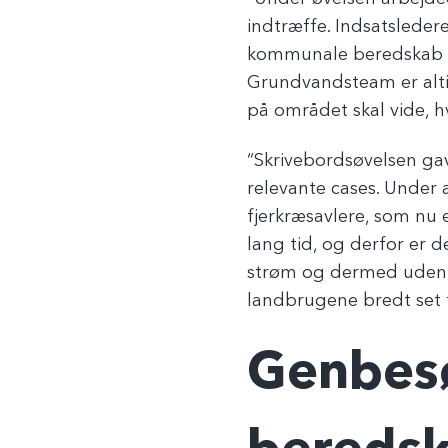
indtræffe. Indsatsleder
kommunale beredskab k
Grundvandsteam er alti
på området skal vide, h
“Skrivebordsøvelsen gav
relevante cases. Under a
fjerkræsavlere, som nu e
lang tid, og derfor er d
strøm og dermed uden v
landbrugene bredt set ty
Genbes