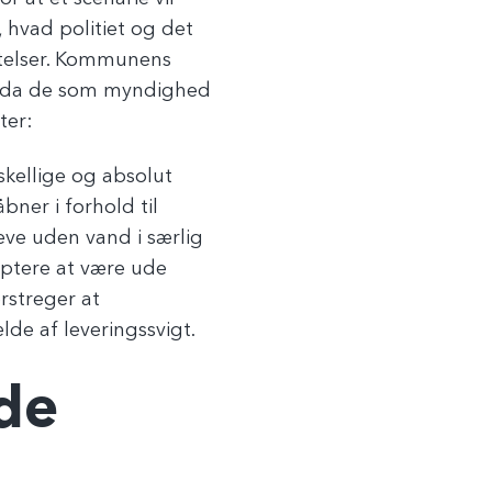
 hvad politiet og det
telser. Kommunens
r, da de som myndighed
tter:
skellige og absolut
bner i forhold til
leve uden vand i særlig
ceptere at være ude
rstreger at
ælde af leveringssvigt.
de