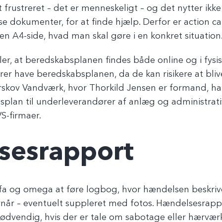
et frustreret – det er menneskeligt – og det nytter ikk
dokumenter, for at finde hjælp. Derfor er action car
en A4-side, hvad man skal gøre i en konkret situation
er, at beredskabsplanen findes både online og i fys
er have beredskabsplanen, da de kan risikere at blive
erskov Vandværk, hvor Thorkild Jensen er formand, h
plan til underleverandører af anlæg og administrati
VS-firmaer.
sesrapport
lfa og omega at føre logbog, hvor hændelsen beskriv
når – eventuelt suppleret med fotos. Hændelsesrappo
ødvendig, hvis der er tale om sabotage eller hærværk