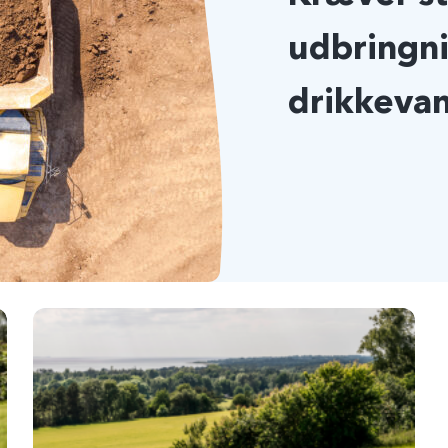
udbringni
drikkeva