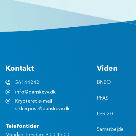
Kontakt
Viden
56144242
BNBO
info@danskevv.dk
PFAS
Krypteret e-mail
sikkerpost@danskevv.dk
LER 2.0
Telefontider
Samarbejde
Mandag-Torsdag: 9:00-15:00