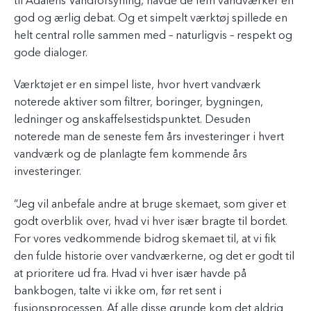
til Ådalens Vandforsyning, havde de fem vandværker en
god og ærlig debat. Og et simpelt værktøj spillede en
helt central rolle sammen med – naturligvis – respekt og
gode dialoger.
Værktøjet er en simpel liste, hvor hvert vandværk
noterede aktiver som filtrer, boringer, bygningen,
ledninger og anskaffelsestidspunktet. Desuden
noterede man de seneste fem års investeringer i hvert
vandværk og de planlagte fem kommende års
investeringer.
“Jeg vil anbefale andre at bruge skemaet, som giver et
godt overblik over, hvad vi hver især bragte til bordet.
For vores vedkommende bidrog skemaet til, at vi fik
den fulde historie over vandværkerne, og det er godt til
at prioritere ud fra. Hvad vi hver især havde på
bankbogen, talte vi ikke om, før ret sent i
fusionsprocessen. Af alle disse grunde kom det aldrig