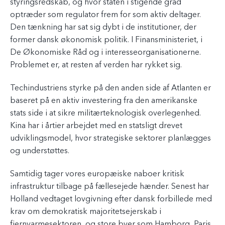
styringsredskab, og hvor staten i stigende grad
optræder som regulator frem for som aktiv deltager.
Den tænkning har sat sig dybt i de institutioner, der
former dansk økonomisk politik. I Finansministeriet, i
De Økonomiske Råd og i interesseorganisationerne.
Problemet er, at resten af verden har rykket sig.
Techindustriens styrke på den anden side af Atlanten er
baseret på en aktiv investering fra den amerikanske
stats side i at sikre militærteknologisk overlegenhed.
Kina har i årtier arbejdet med en statsligt drevet
udviklingsmodel, hvor strategiske sektorer planlægges
og understøttes.
Samtidig tager vores europæiske naboer kritisk
infrastruktur tilbage på fællesejede hænder. Senest har
Holland vedtaget lovgivning efter dansk forbillede med
krav om demokratisk majoritetsejerskab i
fjernvarmesektoren, og store byer som Hamborg, Paris