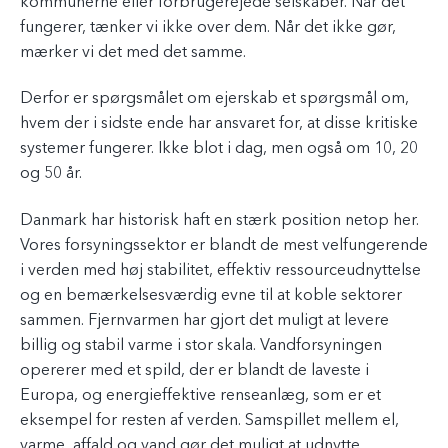
kommunerne eller forbrugerejede selskaber. Når det
fungerer, tænker vi ikke over dem. Når det ikke gør,
mærker vi det med det samme.
Derfor er spørgsmålet om ejerskab et spørgsmål om,
hvem der i sidste ende har ansvaret for, at disse kritiske
systemer fungerer. Ikke blot i dag, men også om 10, 20
og 50 år.
Danmark har historisk haft en stærk position netop her.
Vores forsyningssektor er blandt de mest velfungerende
i verden med høj stabilitet, effektiv ressourceudnyttelse
og en bemærkelsesværdig evne til at koble sektorer
sammen. Fjernvarmen har gjort det muligt at levere
billig og stabil varme i stor skala. Vandforsyningen
opererer med et spild, der er blandt de laveste i
Europa, og energieffektive renseanlæg, som er et
eksempel for resten af verden. Samspillet mellem el,
varme, affald og vand gør det muligt at udnytte