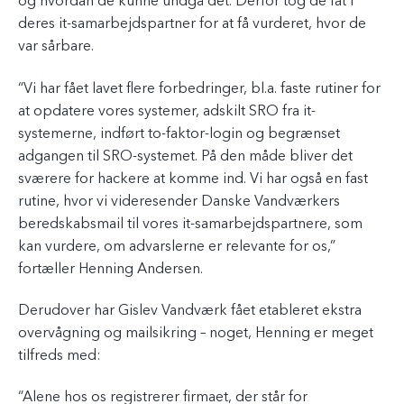
og hvordan de kunne undgå det. Derfor tog de fat i
deres it-samarbejdspartner for at få vurderet, hvor de
var sårbare.
“Vi har fået lavet flere forbedringer, bl.a. faste rutiner for
at opdatere vores systemer, adskilt SRO fra it-
systemerne, indført to-faktor-login og begrænset
adgangen til SRO-systemet. På den måde bliver det
sværere for hackere at komme ind. Vi har også en fast
rutine, hvor vi videresender Danske Vandværkers
beredskabsmail til vores it-samarbejdspartnere, som
kan vurdere, om advarslerne er relevante for os,”
fortæller Henning Andersen.
Derudover har Gislev Vandværk fået etableret ekstra
overvågning og mailsikring – noget, Henning er meget
tilfreds med:
“Alene hos os registrerer firmaet, der står for