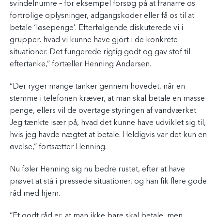
svindelnumre – for eksempel forsøg på at franarre os
fortrolige oplysninger, adgangskoder eller få os til at
betale ‘løsepenge’. Efterfølgende diskuterede vi i
grupper, hvad vi kunne have gjort i de konkrete
situationer. Det fungerede rigtig godt og gav stof til
eftertanke,” fortæller Henning Andersen.
“Der ryger mange tanker gennem hovedet, når en
stemme i telefonen kræver, at man skal betale en masse
penge, ellers vil de overtage styringen af vandværket.
Jeg tænkte især på, hvad det kunne have udviklet sig til,
hvis jeg havde nægtet at betale. Heldigvis var det kun en
øvelse,” fortsætter Henning.
Nu føler Henning sig nu bedre rustet, efter at have
prøvet at stå i pressede situationer, og han fik flere gode
råd med hjem.
“Et godt råd er, at man ikke bare skal betale, men