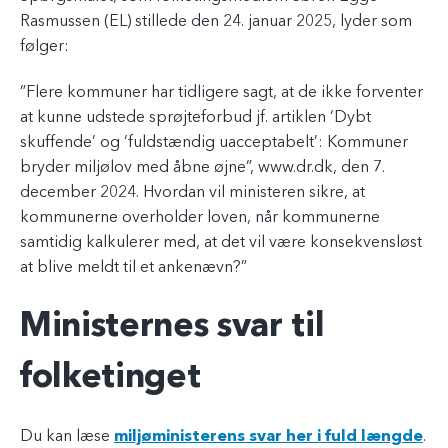
Rasmussen (EL) stillede den 24. januar 2025, lyder som
følger:
”Flere kommuner har tidligere sagt, at de ikke forventer
at kunne udstede sprøjteforbud jf. artiklen ‘Dybt
skuffende’ og ‘fuldstændig uacceptabelt’: Kommuner
bryder miljølov med åbne øjne”, www.dr.dk, den 7.
december 2024. Hvordan vil ministeren sikre, at
kommunerne overholder loven, når kommunerne
samtidig kalkulerer med, at det vil være konsekvensløst
at blive meldt til et ankenævn?”
Ministernes svar til
folketinget
Du kan læse
miljøministerens svar her i fuld længde
.