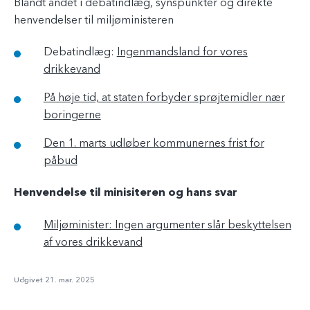
Blandt andet i debatindlæg, synspunkter og direkte
henvendelser til miljøministeren
Debatindlæg:
Ingenmandsland for vores
drikkevand
På høje tid, at staten forbyder sprøjtemidler nær
boringerne
Den 1. marts udløber kommunernes frist for
påbud
Henvendelse til minisiteren og hans svar
Miljøminister: Ingen argumenter slår beskyttelsen
af vores drikkevand
Udgivet 21. mar. 2025