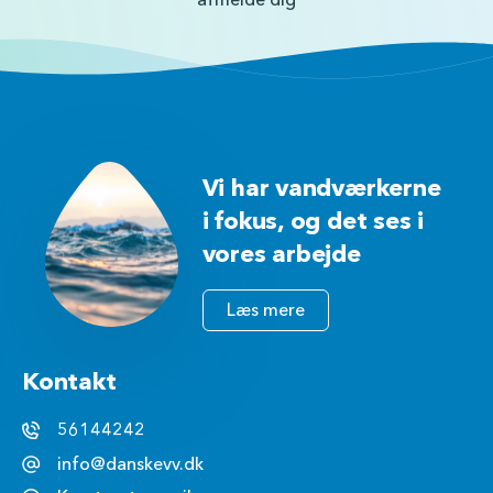
afmelde dig
Vi har vandværkerne
i fokus, og det ses i
vores arbejde
Læs mere
Kontakt
56144242
info@danskevv.dk