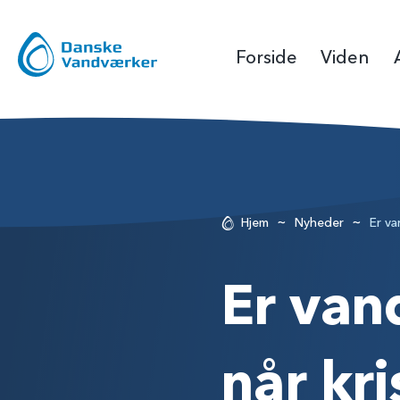
Forside
Viden
~
~
Hjem
Nyheder
Er va
Er van
når kr