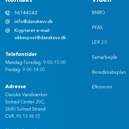
Kontakt
Viden
56144242
BNBO
info@danskevv.dk
PFAS
Krypteret e-mail
sikkerpost@danskevv.dk
LER 2.0
Telefontider
Samarbejde
Mandag-Torsdag: 9:00-15:00
Fredag: 9:00-14:00
Beredskabsplan
Adresse
Økonomi
Danske Vandværker
Solrød Center 20C,
2680 Solrød Strand
CVR. 95 13 96 55