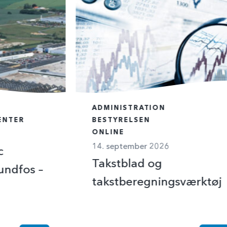
ADMINISTRATION
ENTER
BESTYRELSEN
ONLINE
14. september 2026
c
Takstblad og
undfos –
takstberegningsværktøj