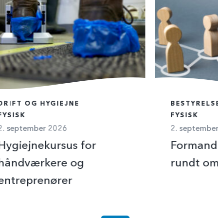
DRIFT OG HYGIEJNE
BESTYRELS
FYSISK
FYSISK
2. september 2026
2. septembe
Hygiejnekursus for
Formand 
håndværkere og
rundt om
entreprenører