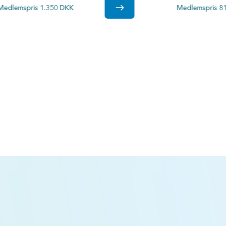
Medlemspris 1.350 DKK
Medlemspris 8