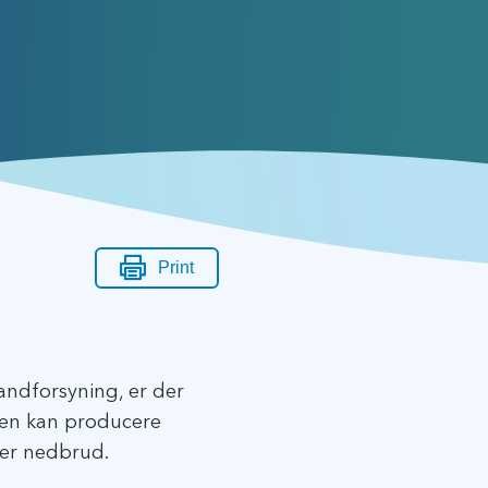
Print
vandforsyning, er der
nten kan producere
der nedbrud.