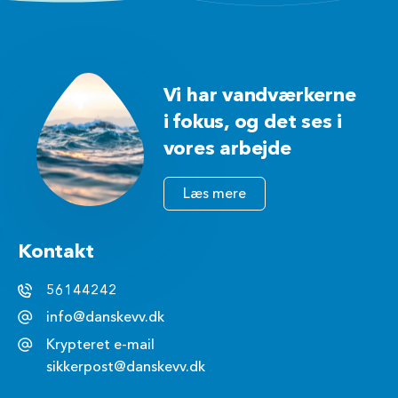
Vi har vandværkerne
i fokus, og det ses i
vores arbejde
Læs mere
Kontakt
56144242
info@danskevv.dk
Krypteret e-mail
sikkerpost@danskevv.dk