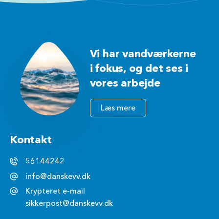
Vi har vandværkerne
i fokus, og det ses i
vores arbejde
Læs mere
Kontakt
56144242
info@danskevv.dk
Krypteret e-mail
sikkerpost@danskevv.dk