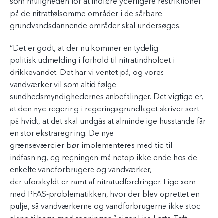
som muligheden for at indføre yderligere restriktioner
på de nitratfølsomme områder i de sårbare
grundvandsdannende områder skal undersøges.
“Det er godt, at der nu kommer en tydelig
politisk udmelding i forhold til nitratindholdet i
drikkevandet. Det har vi ventet på, og vores
vandværker vil som altid følge
sundhedsmyndighedernes anbefalinger. Det vigtige er,
at den nye regering i regeringsgrundlaget skriver sort
på hvidt, at det skal undgås at almindelige husstande får
en stor ekstraregning. De nye
grænseværdier bør implementeres med tid til
indfasning, og regningen må netop ikke ende hos de
enkelte vandforbrugere og vandværker,
der uforskyldt er ramt af nitratudfordringer. Lige som
med PFAS-problematikken, hvor der blev oprettet en
pulje, så vandværkerne og vandforbrugerne ikke stod