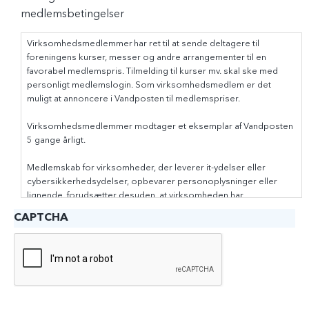
medlemsbetingelser
Virksomhedsmedlemmer har ret til at sende deltagere til
foreningens kurser, messer og andre arrangementer til en
favorabel medlemspris. Tilmelding til kurser mv. skal ske med
personligt medlemslogin. Som virksomhedsmedlem er det
muligt at annoncere i Vandposten til medlemspriser.
Virksomhedsmedlemmer modtager et eksemplar af Vandposten
5 gange årligt.
Medlemskab for virksomheder, der leverer it-ydelser eller
cybersikkerhedsydelser, opbevarer personoplysninger eller
lignende, forudsætter desuden, at virksomheden har
underskrevet Danske Vandværkers tro- og loveerklæring om
CAPTCHA
overholdelse af gældende ret samt de faglige normer og
standarder inden for området.
Opsigelse af abonnement til Vandposten
Opsigelse skal ske skriftligt til info@danskevv.dk senest med 3
måneders varsel til den 31.12.