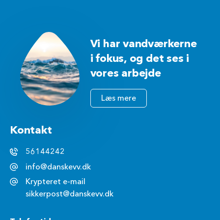
Vi har vandværkerne
i fokus, og det ses i
vores arbejde
Læs mere
Kontakt
56144242
info@danskevv.dk
Krypteret e-mail
sikkerpost@danskevv.dk