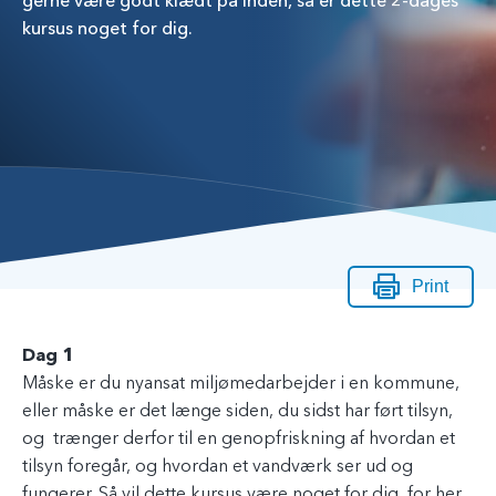
gerne være godt klædt på inden, så er dette 2-dages
kursus noget for dig.
Print
Dag 1
Måske er du nyansat miljømedarbejder i en kommune,
eller måske er det længe siden, du sidst har ført tilsyn,
og trænger derfor til en genopfriskning af hvordan et
tilsyn foregår, og hvordan et vandværk ser ud og
fungerer. Så vil dette kursus være noget for dig, for her