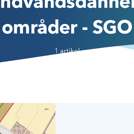
undvandsdanne
områder - SGO
1 artikel