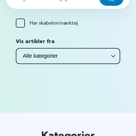
S
ø
g
g
…
:
Har skabelon/værktøj
Vis artikler fra