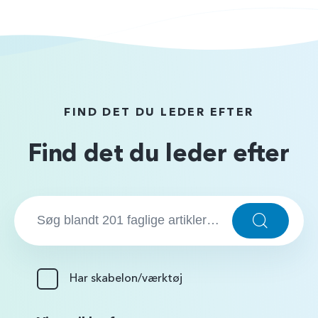
FIND DET DU LEDER EFTER
Find det du leder efter
S
ø
S
ø
g
g
…
:
Har skabelon/værktøj