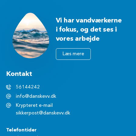
Vi har vandværkerne
i fokus, og det ses i
vores arbejde
Læs mere
Kontakt
56144242
info@danskevv.dk
Krypteret e-mail
sikkerpost@danskevv.dk
Telefontider