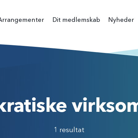
Arrangementer
Dit medlemskab
Nyheder
Bliv medlem
Pressekontakt
Fagmesse
Debatindl
Folkemøde
Det 
Medlemsfordele
Seneste nyheder
Virksomhedsmedl
Høringssva
Organisat
Van
Forsikringer
Nyhedsbreve
Butik
Strategi, m
Ny Min Side på danskevv.dk
Vandråd
ratiske virkso
Årets Vand
1 resultat