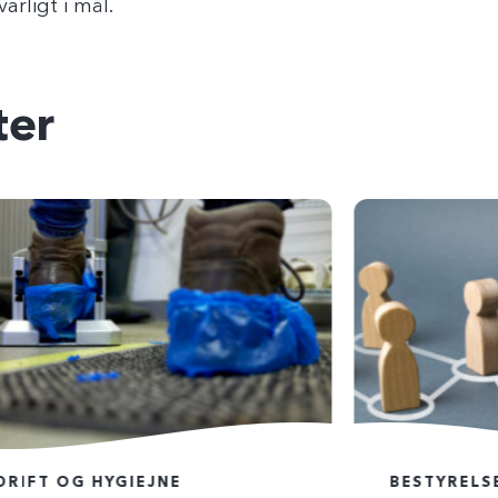
arligt i mål.
er
DRIFT OG HYGIEJNE
BESTYRELS