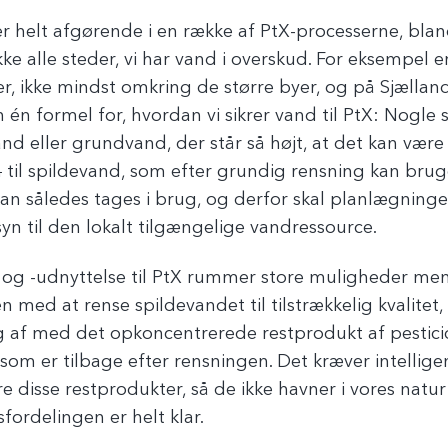
 helt afgørende i en række af PtX-processerne, blan
kke alle steder, vi har vand i overskud. For eksempel 
r, ikke mindst omkring de større byer, og på Sjælland
n én formel for, hvordan vi sikrer vand til PtX: Nogle s
nd eller grundvand, der står så højt, at det kan vær
n
til spildevand, som efter grundig rensning kan brug
r kan således tages i brug, og derfor skal planlægnin
syn til den lokalt tilgængelige vandressource.
og -udnyttelse til PtX rummer store muligheder men
 med at rense spildevandet til tilstrækkelig kvalitet, s
ig af med det opkoncentrerede restprodukt af pestic
som er tilbage efter rensningen. Det kræver intelligen
disse restprodukter, så de ikke havner i vores natur
sfordelingen er helt klar.