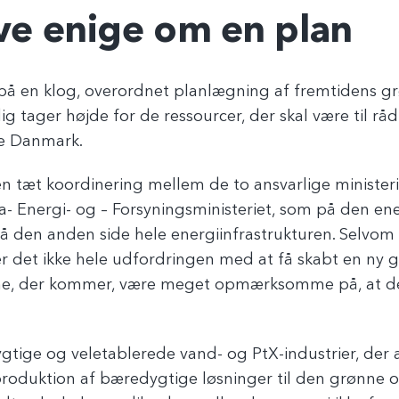
ive enige om en plan
på en klog, overordnet planlægning af fremtidens gr
 tager højde for de ressourcer, der skal være til råd
re Danmark.
n tæt koordinering mellem de to ansvarlige minister
ma- Energi- og – Forsyningsministeriet, som på den en
å den anden side hele energiinfrastrukturen. Selvom
ser det ikke hele udfordringen med at få skabt en ny
 årene, der kommer, være meget opmærksomme på, at d
ygtige og veletablerede vand- og PtX-industrier, der
oduktion af bæredygtige løsninger til den grønne oms