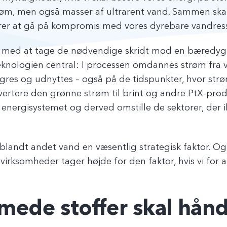
røm, men også masser af ultrarent vand. Sammen skal
isikerer at gå på kompromis med vores dyrebare vandres
 med at tage de nødvendige skridt mod en bæredygt
eknologien central: I processen omdannes strøm fra
agres og udnyttes – også på de tidspunkter, hvor strø
onvertere den grønne strøm til brint og andre PtX-prod
energisystemet og derved omstille de sektorer, der ik
 blandt andet vand en væsentlig strategisk faktor. Og
rksomheder tager højde for den faktor, hvis vi for alv
mede stoffer skal hån