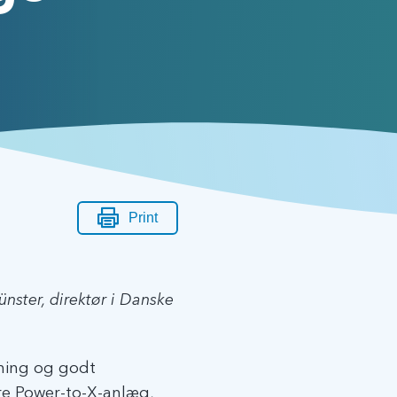
Print
ünster, direktør i Danske
gning og godt
re Power-to-X-anlæg,