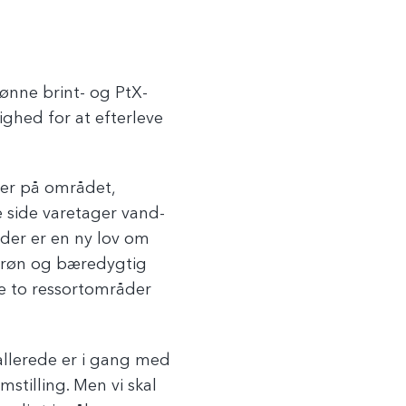
ønne brint- og PtX-
ighed for at efterleve
ier på området,
e side varetager vand-
 der er en ny lov om
 grøn og bæredygtig
e to ressortområder
 allerede er i gang med
tilling. Men vi skal