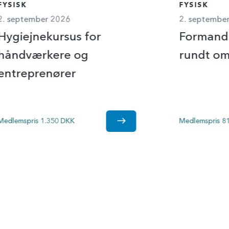
FYSISK
FYSISK
2. september 2026
2. septembe
Hygiejnekursus for
Formand 
håndværkere og
rundt om
entreprenører
Medlemspris 1.350 DKK
Medlemspris 8