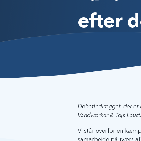
efter
Debatindlægget, der er b
Vandværker & Tejs Laust
Vi står overfor en kæmp
samarbejde på tværs af 