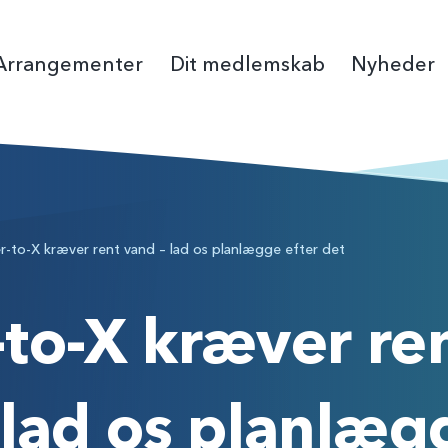
Arrangementer
Dit medlemskab
Nyheder
Bliv medlem
Pressekontakt
Fagmesse
Debatindl
Folkemøde
Det 
Medlemsfordele
Seneste nyheder
Virksomhedsmedl
Høringssva
Organisat
Van
r-to-X kræver rent vand – lad os planlægge efter det
Forsikringer
Nyhedsbreve
Butik
Strategi, m
Ny Min Side på danskevv.dk
Vandråd
to-X kræver re
Årets Vand
 lad os planlæg