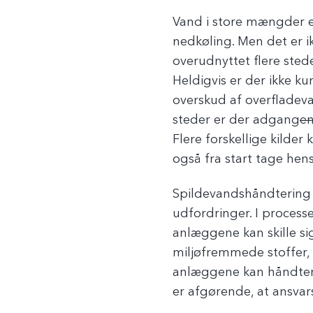
Vand i store mængder er
nedkøling. Men det er i
overudnyttet flere stede
Heldigvis er der ikke ku
overskud af overfladeva
steder er der adgang
e
Flere forskellige kilde
også fra start tage hen
Spildevandshåndtering 
udfordringer. I processen
anlæggene kan skille s
miljøfremmede stoffer, 
anlæggene kan håndtere 
er afgørende, at ansvar