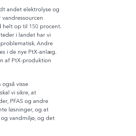
dt andet elektrolyse og
er vandressourcen
 helt op til 150 procent.
teder i landet har vi
e problematisk. Andre
es i de nye PtX-anlæg.
gen af PtX-produktion
 også visse
kal vi sikre, at
ider, PFAS og andre
te løsninger, og at
 og vandmiljø, og det