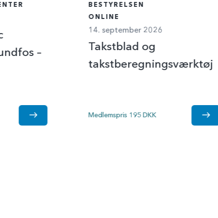
ENTER
BESTYRELSEN
ONLINE
14. september 2026
c
Takstblad og
undfos –
takstberegningsværktøj
Medlemspris 195 DKK