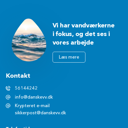
Vi har vandværkerne
i fokus, og det ses i
vores arbejde
Læs mere
Kontakt
56144242
info@danskevv.dk
Krypteret e-mail
sikkerpost@danskevv.dk