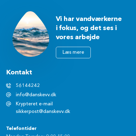
Vi har vandværkerne
i fokus, og det ses i
vores arbejde
Læs mere
Kontakt
56144242
info@danskevv.dk
Krypteret e-mail
sikkerpost@danskevv.dk
Telefontider