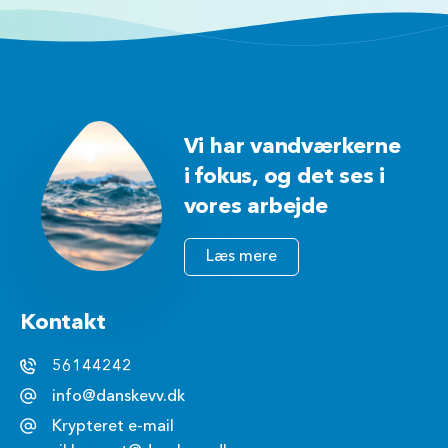
Vi har vandværkerne
i fokus, og det ses i
vores arbejde
Læs mere
Kontakt
56144242
info@danskevv.dk
Krypteret e-mail