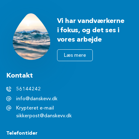
Vi har vandværkerne
i fokus, og det ses i
vores arbejde
Læs mere
Kontakt
56144242
info@danskevv.dk
Krypteret e-mail
sikkerpost@danskevv.dk
Telefontider