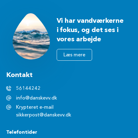
Vi har vandværkerne
i fokus, og det ses i
vores arbejde
Læs mere
Kontakt
56144242
info@danskevv.dk
Krypteret e-mail
sikkerpost@danskevv.dk
Telefontider