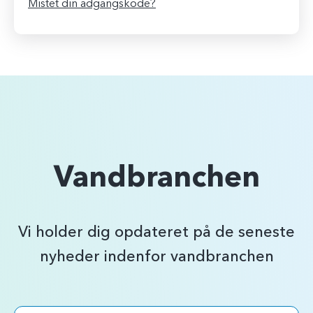
Mistet din adgangskode?
e
t
Vandbranchen
Vi holder dig opdateret på de seneste
nyheder indenfor vandbranchen