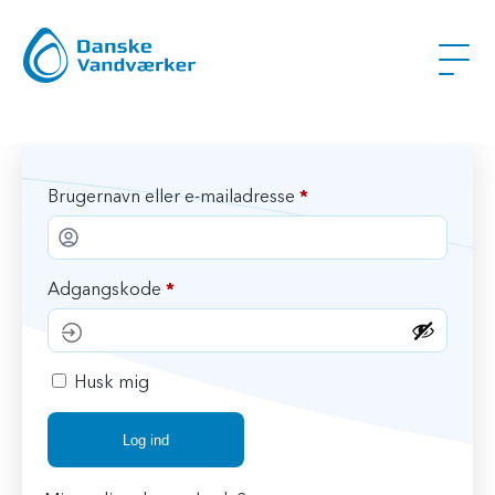
P
Brugernavn eller e-mailadresse
*
å
k
P
Adgangskode
*
r
å
æ
k
v
Husk mig
r
e
æ
Log ind
t
v