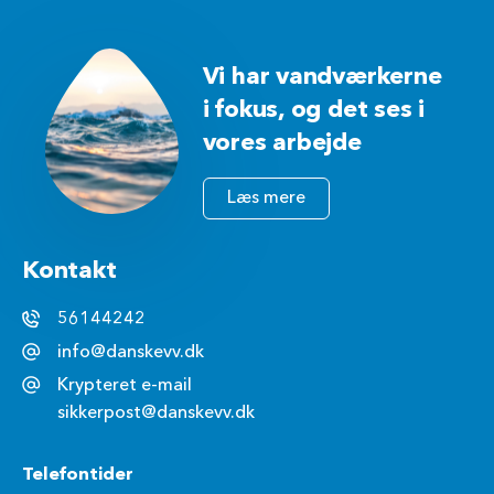
Vi har vandværkerne
i fokus, og det ses i
vores arbejde
Læs mere
Kontakt
56144242
info@danskevv.dk
Krypteret e-mail
sikkerpost@danskevv.dk
Telefontider