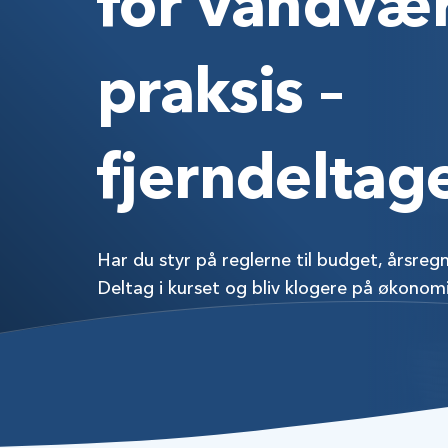
for vandvær
praksis –
fjerndeltag
Har du styr på reglerne til budget, årsre
Deltag i kurset og bliv klogere på økonom