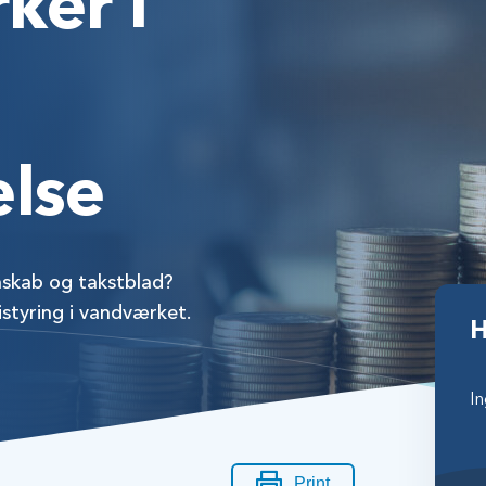
ker i
else
gnskab og takstblad?
istyring i vandværket.
H
In
Print