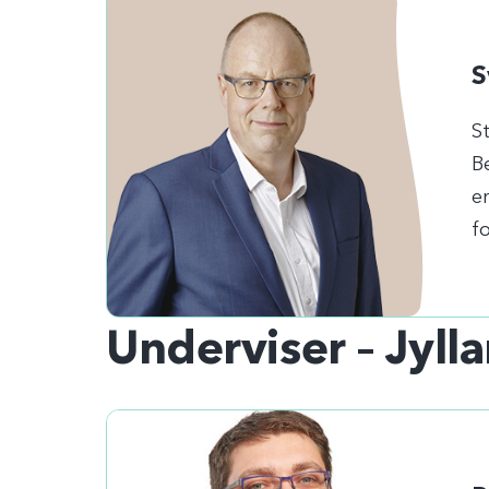
S
St
B
e
f
Underviser – Jyll