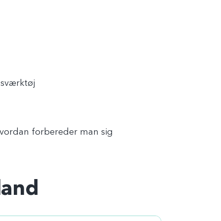
gsværktøj
vordan forbereder man sig
land