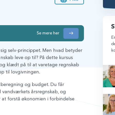
S
Se mere her
Er
de
 sig selv-princippet. Men hvad betyder
ko
nskab leve op til? På dette kursus
og klædt på til at varetage regnskab
p til lovgivningen.
tberegning og budget. Du får
til vandværkets årsregnskab, og
r at forstå økonomien i forbindelse