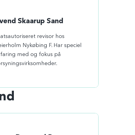
vend Skaarup Sand
atsautoriseret revisor hos
eierholm Nykøbing F. Har speciel
rfaring med og fokus på
orsyningsvirksomheder.
and