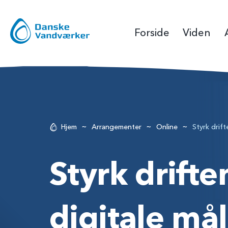
Forside
Viden
~
~
~
Hjem
Arrangementer
Online
Styrk drift
Styrk drift
digitale mål