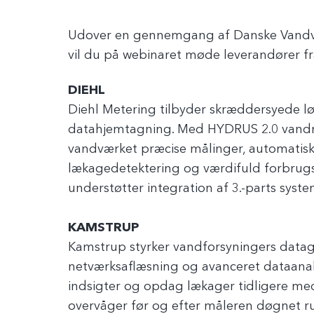
Udover en gennemgang af Danske Vandvær
vil du på webinaret møde leverandører f
DIEHL
Diehl Metering tilbyder skræddersyede lø
datahjemtagning. Med HYDRUS 2.0 vandm
vandværket præcise målinger, automatisk 
lækagedetektering og værdifuld forbrugsi
understøtter integration af 3.-parts syst
KAMSTRUP
Kamstrup styrker vandforsyningers data
netværksaflæsning og avanceret dataanal
indsigter og opdag lækager tidligere med
overvåger før og efter måleren døgnet run