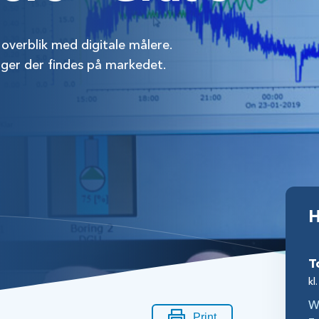
 overblik med digitale målere.
nger der findes på markedet.
H
kl
W
Print