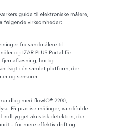
kers guide til elektroniske målere,
ra følgende virksomheder:
sninger fra vandmålere til
åler og IZAR PLUS Portal får
fjernaflæsning, hurtig
ndsigt i én samlet platform, der
emer og sensorer.
grundlag med flowIQ® 2200,
yse. Få præcise målinger, værdifulde
 indbygget akustisk detektion, der
dt – for mere effektiv drift og