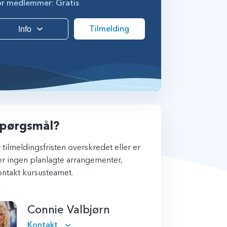
or medlemmer: Gratis
Tilmelding
Info
pørgsmål?
 tilmeldingsfristen overskredet eller er
r ingen planlagte arrangementer,
ntakt kursusteamet.
Connie Valbjørn
Kontakt