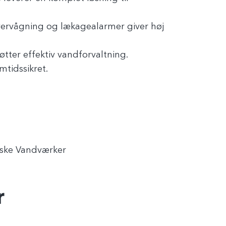
vervågning og lækagealarmer giver høj
tter effektiv vandforvaltning.
mtidssikret.
nske Vandværker
r