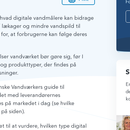
F
, hvad digitale vandmålere kan bidrage
f lækager og mindre vandspild til
for, at forbrugerne kan følge deres
lser vandværket bør gøre sig, før I
r og produkttyper, der findes på
S
ninger.
Er
nske Vandværkers guide til
de
det med leverandørernes
ko
s på markedet i dag (se hvilke
 på siden).
 til at vurdere, hvilken type digital