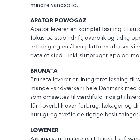
mindre vandspild.
APATOR POWOGAZ
Apator leverer en komplet løsning til a
fokus på stabil drift, overblik og tidlig 
erfaring og en åben platform aflæser vi m
data ét sted – inkl. slutbruger‑app og m
BRUNATA
Brunata leverer en integreret løsning til
mange vandværker i hele Danmark med dri
som omsættes til værdifuld indsigt i hve
får I overblik over forbrug, lækager og dri
hurtigt og træffe de rigtige beslutninger.
LØWENER
Axioma vandmålere og Utiliread software 