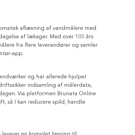
utomatisk aflæsning af vandmålere med
opdagelse af lækager. Med over 100 års
ålere fra flere leverandører og samler
ontør‑app.
 vandværker og har allerede hjulpet
ftssikker indsamling af målerdata,
rdagen. Via platformen Brunata Online
ft, så I kan reducere spild, handle
leverer en komplet løsning til