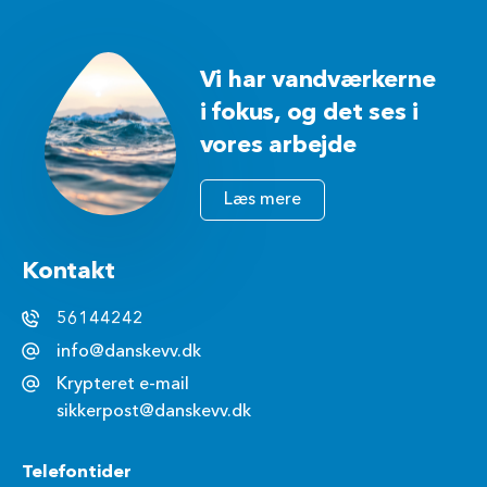
Vi har vandværkerne
i fokus, og det ses i
vores arbejde
Læs mere
Kontakt
56144242
info@danskevv.dk
Krypteret e-mail
sikkerpost@danskevv.dk
Telefontider