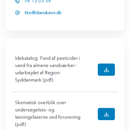
56 13 03 38
tko@danskevv.dk
Idekatalog: Fund af pesticider i
vand fra almene vandværker -
udarbejdet af Region
Syddanmark (pdf)
Skematisk overblik over
undersøgelses- og
løsningsfaserne ved forurening
(pdf)