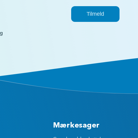
ig
Mærkesager