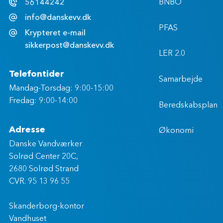
56144242
BNBO
info@danskevv.dk
PFAS
Krypteret e-mail
sikkerpost@danskevv.dk
LER 2.0
Telefontider
Samarbejde
Mandag-Torsdag: 9:00-15:00
Fredag: 9:00-14:00
Beredskabsplan
Adresse
Økonomi
Danske Vandværker
Solrød Center 20C,
2680 Solrød Strand
CVR. 95 13 96 55
Skanderborg-kontor
Vandhuset