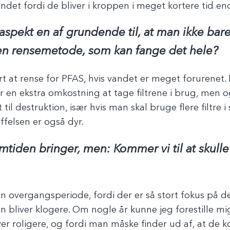
andet fordi de bliver i kroppen i meget kortere tid
spekt en af grundende til, at man ikke bare
r en rensemetode, som kan fange det hele?
t at rense for PFAS, hvis vandet er meget forurenet
er en ekstra omkostning at tage filtrene i brug, men 
il destruktion, især hvis man skal bruge flere filtre i s
affelsen er også dyr.
mtiden bringer, men: Kommer vi til at skull
i en overgangsperiode, fordi der er så stort fokus på de
den bliver klogere. Om nogle år kunne jeg forestille m
iver roligere, og fordi man måske finder ud af, at de