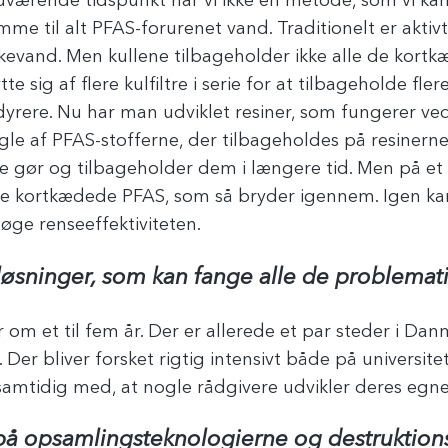
nuværende tidspunkt har vi ikke én metode, som vi k
e til alt PFAS-forurenet vand. Traditionelt er aktivt 
kevand. Men kullene tilbageholder ikke alle de kortkæ
sig af flere kulfiltre i serie for at tilbageholde fl
dyrere. Nu har man udviklet resiner, som fungerer ved
le af PFAS-stofferne, der tilbageholdes på resinerne.
e gør og tilbageholder dem i længere tid. Men på et 
e kortkædede PFAS, som så bryder igennem. Igen ka
t øge renseeffektiviteten.
a løsninger, som kan fange alle de problemat
ar om et til fem år. Der er allerede et par steder i Da
. Der bliver forsket rigtig intensivt både på universite
 samtidig med, at nogle rådgivere udvikler deres egn
 på opsamlingsteknologierne og destruktion