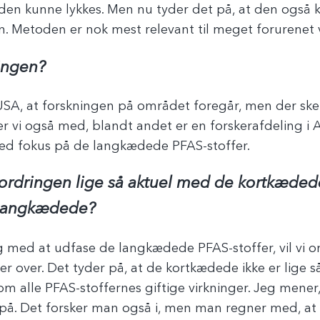
 den kunne lykkes. Men nu tyder det på, at den også ka
en. Metoden er nok mest relevant til meget forurenet
ingen?
USA, at forskningen på området foregår, men der sker
r vi også med, blandt andet er en forskerafdeling i 
d fokus på de langkædede PFAS-stoffer.
fordringen lige så aktuel med de kortkæded
 langkædede?
ng med at udfase de langkædede PFAS-stoffer, vil vi om
r over. Det tyder på, at de kortkædede ikke er lige s
om alle PFAS-stoffernes giftige virkninger. Jeg mener,
yr på. Det forsker man også i, men man regner med, a