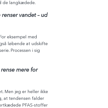
 end de langkædede.
 renser vandet – ud
. For eksempel med
også løbende at udskifte
erie. Processen i sig
e rense mere for
t. Men jeg er heller ikke
ig, at tendensen falder
 kortkædede PFAS-stoffer