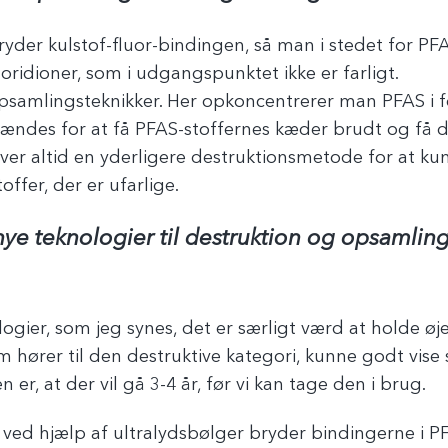
yder kulstof-fluor-bindingen, så man i stedet for PFAS
uoridioner, som i udgangspunktet ikke er farligt.
psamlingsteknikker. Her opkoncentrerer man PFAS i f
brændes for at få PFAS-stoffernes kæder brudt og få 
r altid en yderligere destruktionsmetode for at ku
offer, der er ufarlige.
nye teknologier til destruktion og opsamling,
ologier, som jeg synes, det er særligt værd at holde ø
 hører til den destruktive kategori, kunne godt vise s
en er, at der vil gå 3-4 år, før vi kan tage den i brug.
 ved hjælp af ultralydsbølger bryder bindingerne i PF