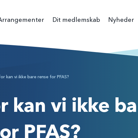
Arrangementer
Dit medlemskab
Nyheder
Bliv medlem
Pressekontakt
Fagmesse
Debatindl
Folkemøde
Det 
Medlemsfordele
Seneste nyheder
Virksomhedsmedl
Høringssva
Organisat
Van
or kan vi ikke bare rense for PFAS?
Forsikringer
Nyhedsbreve
Butik
Strategi, m
Ny Min Side på danskevv.dk
Vandråd
r kan vi ikke ba
Årets Vand
for PFAS?