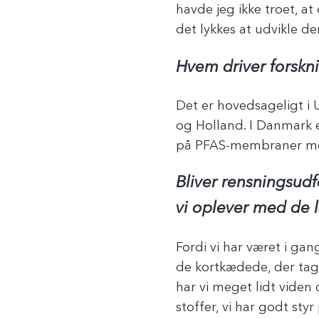
havde jeg ikke troet, at
det lykkes at udvikle d
Hvem driver forskn
Det er hovedsageligt i 
og Holland. I Danmark e
på PFAS-membraner me
Bliver rensningsud
vi oplever med de
Fordi vi har været i ga
de kortkædede, der tage
har vi meget lidt viden 
stoffer, vi har godt st