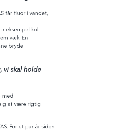
 får fluor i vandet,
or eksempel kul.
dem væk. En
nne bryde
 vi skal holde
je med.
ig at være rigtig
AS. For et par år siden