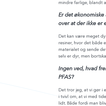
mindre farlige, blandt 
Er det økonomiske a
over at der ikke e
Det kan være meget dyr
resiner, hvor det både 
materialet og sende det t
selv er dyr, men bortsk
Ingen ved, hvad fre
PFAS?
Det tror jeg, at vi gør 
i tvivl om, at vi med ti
lidt. Både fordi man bl