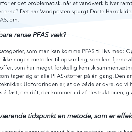
rfor er det problematisk, når et vandværk bliver ramt
iterierne? Det har Vandposten spurgt Dorte Harrekilde
PFAS, om.
e bare rense PFAS væk?
kategorier, som man kan komme PFAS til livs med: 
er ikke nogen metoder til opsamling, som kan fjerne al
offer, som har meget forskellig kemisk sammensætnin
som tager sig af alle PFAS-stoffer på én gang. Den 
teknikker. Udfordringen er, at de både er dyre, og vi h
at slå fast, om dét, der kommer ud af destruktionen, g
nuværende tidspunkt en metode, som er effek