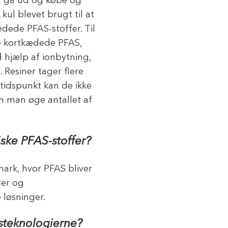
an gå ud og købe og
kul blevet brugt til at
dede PFAS-stoffer. Til
ere kortkædede PFAS,
 hjælp af ionbytning,
 Resiner tager flere
tidspunkt kan de ikke
n man øge antallet af
iske PFAS-stoffer?
nmark, hvor PFAS bliver
ter og
e løsninger.
steknologierne?