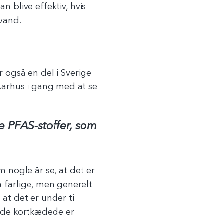
n blive effektiv, hvis
 vand.
 også en del i Sverige
Aarhus i gang med at se
e PFAS-stoffer, som
 nogle år se, at det er
å farlige, men generelt
 at det er under ti
t de kortkædede er