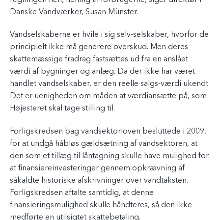
regningen hen, nemlig til forbrugerne, siger direktør i
Danske Vandværker, Susan Münster.
Vandselskaberne er hvile i sig selv-selskaber, hvorfor de
principielt ikke må generere overskud. Men deres
skattemæssige fradrag fastsættes ud fra en anslået
værdi af bygninger og anlæg. Da der ikke har været
handlet vandselskaber, er den reelle salgs-værdi ukendt.
Det er uenigheden om måden at værdiansætte på, som
Højesteret skal tage stilling til.
Forligskredsen bag vandsektorloven besluttede i 2009,
for at undgå håbløs gældsætning af vandsektoren, at
den som et tillæg til låntagning skulle have mulighed for
at finansiereinvesteringer gennem opkrævning af
såkaldte historiske afskrivninger over vandtaksten.
Forligskredsen aftalte samtidig, at denne
finansieringsmulighed skulle håndteres, så den ikke
medførte en utilsigtet skattebetaling.