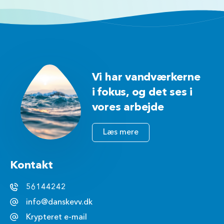
Vi har vandværkerne
i fokus, og det ses i
vores arbejde
Læs mere
Kontakt
56144242
info@danskevv.dk
Krypteret e-mail