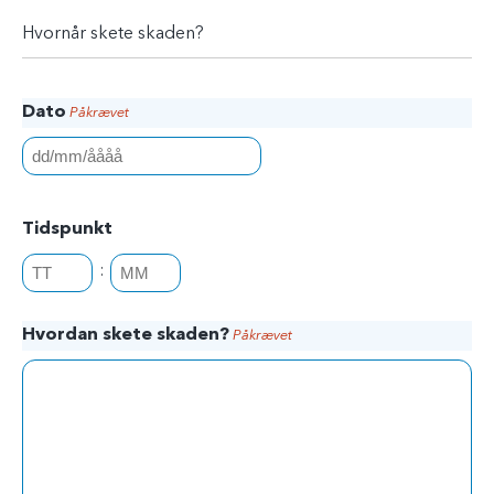
Hvornår skete skaden?
Dato
Påkrævet
D
D
s
Tidspunkt
k
:
T
M
r
i
i
å
d
n
s
Hvordan skete skaden?
Påkrævet
e
u
t
r
t
r
t
e
e
g
r
M