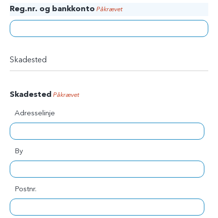
d
e
n
Reg.nr. og bankkonto
Påkrævet
e
r
u
r
t
t
e
Skadested
r
Skadested
Påkrævet
Adresselinje
By
Postnr.