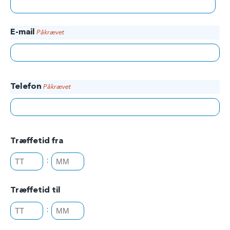
E-mail
Påkrævet
Telefon
Påkrævet
Træffetid fra
:
T
M
i
i
d
n
Træffetid til
e
u
:
r
T
t
M
i
t
i