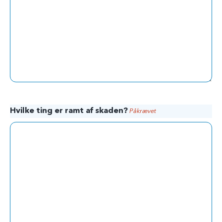
M
s
k
r
å
s
t
r
e
Hvilke ting er ramt af skaden?
Påkrævet
g
Å
Å
Å
Å