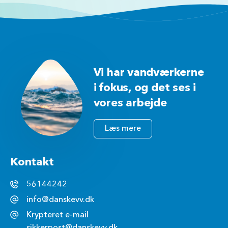
Vi har vandværkerne
i fokus, og det ses i
vores arbejde
Læs mere
Kontakt
56144242
info@danskevv.dk
Krypteret e-mail
sikkerpost@danskevv.dk