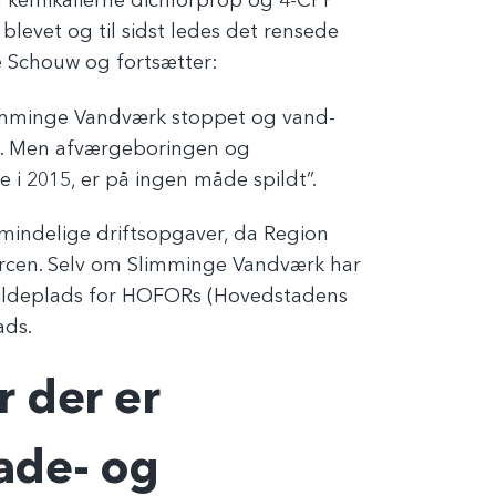
 kemikalierne dichlorprop og 4-CPP
blevet og til sidst ledes det rensede
e Schouw og fortsætter:
Slimminge Vandværk stoppet og vand-
k. Men afværgeboringen og
e i 2015, er på ingen måde spildt”.
mindelige driftsopgaver, da Region
urcen. Selv om Slimminge Vandværk har
å kildeplads for HOFORs (Hovedstadens
ads.
r der er
ade- og