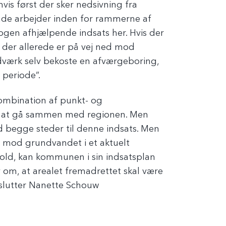
vis først der sker nedsivning fra
nde arbejder inden for rammerne af
ogen afhjælpende indsats her. Hvis der
, der allerede er på vej ned mod
dværk selv bekoste en afværgeboring,
 periode”.
kombination af punkt- og
e at gå sammen med regionen. Men
ed begge steder til denne indsats. Men
d mod grundvandet i et aktuelt
old, kan kommunen i sin indsatsplan
 om, at arealet fremadrettet skal være
, slutter Nanette Schouw