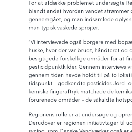
For at afdække problemet undersøgte Regi
blandt andet hvordan vandet strømmer o
gennemgået, og man indsamlede oplysn
man typisk vaskede sprøjter.
“Vi interviewede også borgere med bopæl
huske, hvor der var brugt, håndteret og d
besigtigede forskellige områder for at fi
pesticidpunktkilder. Gennem interviews vi
gennem tiden havde holdt til på to lokat
tidspunkt – godkendte pesticider. Jord- 
kemiske fingeraftryk matchede de kemikal
forurenede områder – de såkaldte hotspo
Regionens rolle er at undersøge og opren
Derudover er regionen initiativtager til 
syning, som Danske Vandværker også er en