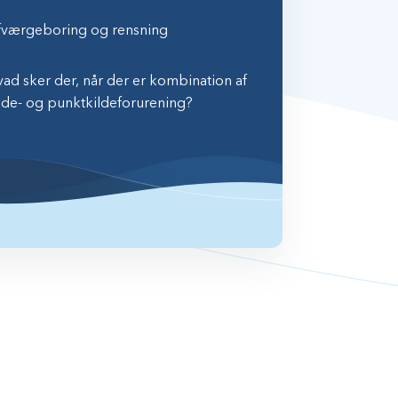
fværgeboring og rensning
ad sker der, når der er kombination af
ade- og punktkildeforurening?