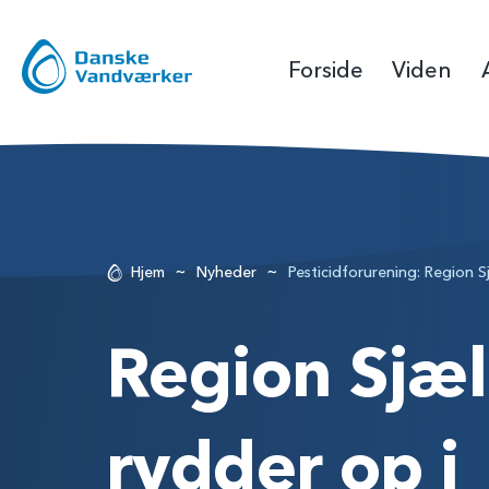
Forside
Viden
~
~
Hjem
Nyheder
Pesticidforurening: Region S
Region Sjæl
rydder op i