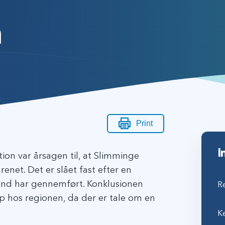
n
Print
I
ion var årsagen til, at Slimminge
net. Det er slået fast efter en
and har gennemført. Konklusionen
Re
op hos regionen, da der er tale om en
Ke