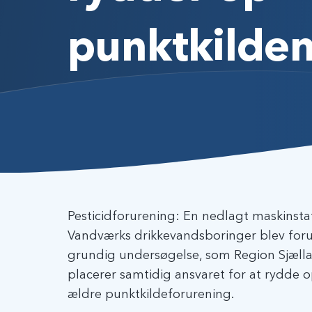
punktkilde
Pesticidforurening: En nedlagt maskinstat
Vandværks drikkevandsboringer blev forure
grundig undersøgelse, som Region Sjæll
placerer samtidig ansvaret for at rydde 
ældre punktkildeforurening.