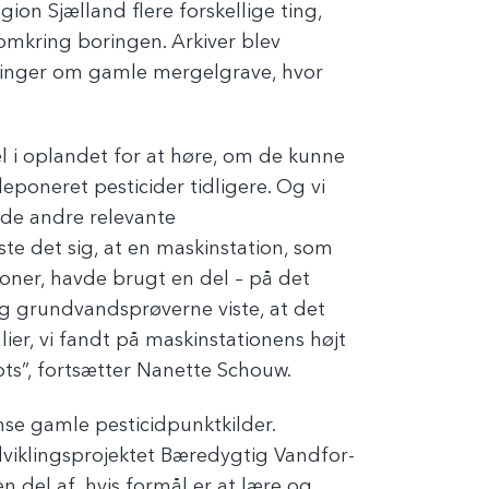
on Sjælland flere forskellige ting,
mkring boringen. Arkiver blev
inger om gamle mergelgrave, hvor
 i oplandet for at høre, om de kunne
eponeret pesticider tidligere. Og vi
nde andre relevante
ste det sig, at en maskinstation, som
ioner, havde brugt en del – på det
og grundvandsprøverne viste, at det
ier, vi fandt på maskinstationens højt
ts”, fortsætter Nanette Schouw.
se gamle pesticidpunktkilder.
udviklingsprojektet Bæredygtig Vandfor-
 del af, hvis formål er at lære og