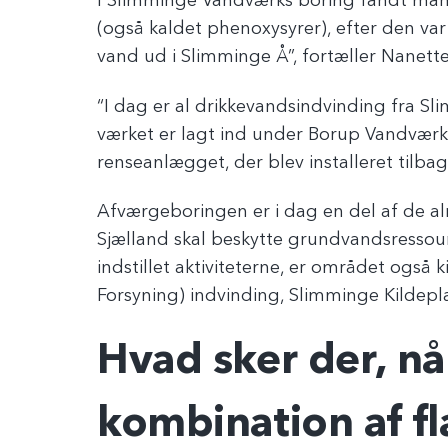
I Slimminge Vandværks boring fandt man
(også kaldet phenoxysyrer), efter den var 
vand ud i Slimminge Å”, fortæller Nanett
“I dag er al drikkevandsindvinding fra 
værket er lagt ind under Borup Vandvær
renseanlægget, der blev installeret tilbag
Afværgeboringen er i dag en del af de al
Sjælland skal beskytte grundvandsresso
indstillet aktiviteterne, er området ogs
Forsyning) indvinding, Slimminge Kildepl
Hvad sker der, nå
kombination af fl