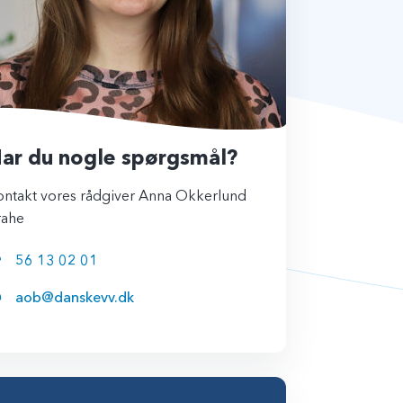
ar du nogle spørgsmål?
ontakt vores rådgiver Anna Okkerlund
rahe
56 13 02 01
aob@danskevv.dk