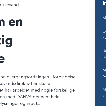
I
rikkevand.
Ma
m en
Ov
tig
k
U
e
o
Mi
o
rdan overgangsordningen i forbindelse
evandsdirektiv har skulle
Ma
et har arbejdet med nogle forskellige
af
mmen med DANVA gennem hele
lysninger og inputs.