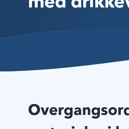
med drikke
Overgangsord