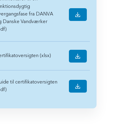
nktionsdygtig
vergangsfase fra DANVA
g Danske Vandværker
df)
rtifikatoversigten (xlsx)
ide til certifikatoversigten
df)