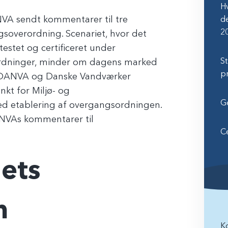
Hv
VA sendt kommentarer til tre
d
2
gsoverordning. Scenariet, hvor det
estet og certificeret under
St
ordninger, minder om dagens marked
p
. DANVA og Danske Vandværker
kt for Miljø- og
G
 med etablering af overgangsordningen.
NVAs kommentarer til
Ce
iets
m
K