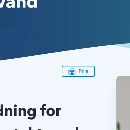
vand
Print
ning for