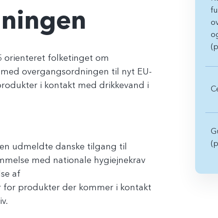
fu
dningen
o
o
(p
 orienteret folketinget om
e med overgangsordningen til nyt EU-
produkter i kontakt med drikkevand i
Ce
Gu
(p
en udmeldte danske tilgang til
temmelse med nationale hygiejnekrav
lse af
for produkter der kommer i kontakt
v.